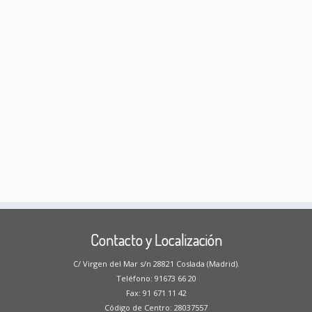
Contacto y Localización
C/ Virgen del Mar s/n 28821 Coslada (Madrid).
Teléfono: 91673 66 20
Fax: 91 671 11 42
Código de Centro: 28037557