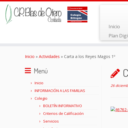
Inicio
Plan Digi
Saltar
al
Inicio
»
Actividades
»
Carta a los Reyes Magos 1º
contenido
C
Menú
Inicio
26 diciemb
INFORMACIÓN A LAS FAMILIAS
Colegio
BOLETÍN INFORMATIVO
Criterios de Calificación
Servicios