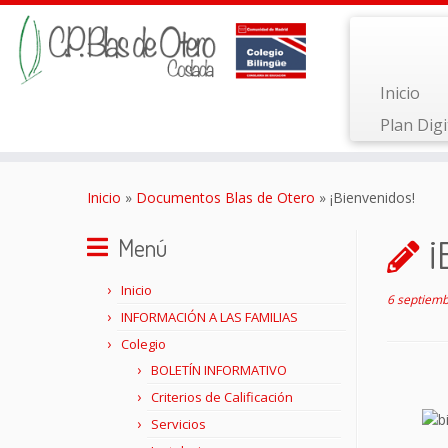
Inicio
Plan Digi
Saltar
al
Inicio
»
Documentos Blas de Otero
»
¡Bienvenidos!
contenido
¡
Menú
Inicio
6 septiemb
INFORMACIÓN A LAS FAMILIAS
Colegio
BOLETÍN INFORMATIVO
Criterios de Calificación
Servicios