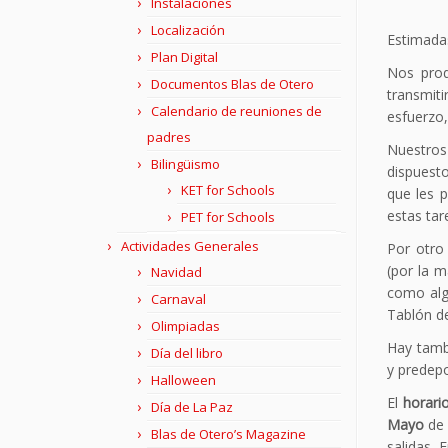
Instalaciones
Localización
Estimadas
Plan Digital
Nos prod
Documentos Blas de Otero
transmit
Calendario de reuniones de
esfuerzo,
padres
Nuestros
Bilingüismo
dispuest
KET for Schools
que les 
estas tar
PET for Schools
Actividades Generales
Por otro
(por la m
Navidad
como alg
Carnaval
Tablón de
Olimpiadas
Hay tamb
Día del libro
y predepo
Halloween
El
horari
Día de La Paz
Mayo
d
Blas de Otero’s Magazine
salidas. 