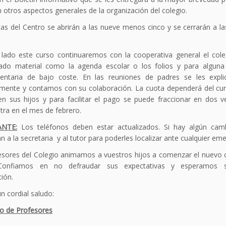
n otros aspectos generales de la organización del colegio.
as del Centro se abrirán a las nueve menos cinco y se cerrarán a l
 lado este curso continuaremos con la cooperativa general el col
ado material como la agenda escolar o los folios y para alguna 
ntaria de bajo coste. En las reuniones de padres se les expl
amente y contamos con su colaboración. La cuota dependerá del cur
en sus hijos y para facilitar el pago se puede fraccionar en dos v
tra en el mes de febrero.
NTE:
Los teléfonos deben estar actualizados. Si hay algún cam
 a la secretaria y al tutor para poderles localizar ante cualquier eme
esores del Colegio animamos a vuestros hijos a comenzar el nuevo 
. Confiamos en no defraudar sus expectativas y esperamos s
ión.
n cordial saludo:
ro de Profesores