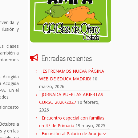
nvenida y
ilusión y
us clases
también a
Entradas recientes
ordaremos
¡ESTRENAMOS NUEVA PÁGINA
, Acogida
WEB DE EDUCA MADRID!
10
la Acogida
marzo, 2026
PA. En el
JORNADA PUERTAS ABIERTAS
ades.
CURSO 2026/2027
10 febrero,
aloncesto
2026
Encuentro especial con familias
Octubre a
en 4.º de Primaria
19 mayo, 2025
s y en las
Excursión al Palacio de Aranjuez
osible, se