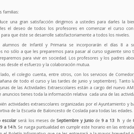
 familias:
uce una gran satisfacción dirigirnos a ustedes para darles la bie
irles el deseo de todos los profesores en comenzar el curso con 
 para que éste se desarrolle satisfactoriamente a todos los niveles.
 alumnos de Infantil y Primaria se incorporarán el días 8 a s
os no sólo a que les preparemos para pasar al curso siguiente sino 
preparemos para vivir en sociedad. Los profesores y los padres ab
eas desde el esfuerzo y la colaboración mutua.
 lado, el colegio cuenta, entre otros, con los servicios de Comedor
añana de todo el curso y las tardes de junio y septiembre). Tanto 
unas de las Actividades Extraescolares están a cargo del nuevo AM
 anuncios tienes toda la información relativa cada una de las activid
ién actividades extraescolares organizadas por el Ayuntamiento y b
rtiva de la Escuela de Baloncesto de Coslada para todas las edades.
o escolar
será: los meses de
Septiembre y Junio
de
9 a
13
h
y de
e
9 a
14 h
. Se ruega puntualidad en cumplir este horario en las entrada
En el Boletín Informativo que se les entregará a la mayor brevedad p