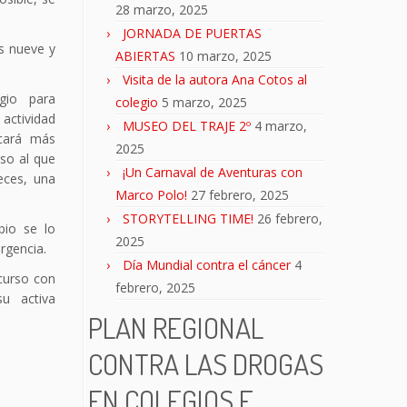
28 marzo, 2025
JORNADA DE PUERTAS
as nueve y
ABIERTAS
10 marzo, 2025
Visita de la autora Ana Cotos al
egio para
colegio
5 marzo, 2025
actividad
MUSEO DEL TRAJE 2º
4 marzo,
icará más
2025
so al que
¡Un Carnaval de Aventuras con
eces, una
Marco Polo!
27 febrero, 2025
STORYTELLING TIME!
26 febrero,
bio se lo
2025
rgencia.
Día Mundial contra el cáncer
4
curso con
febrero, 2025
u activa
PLAN REGIONAL
CONTRA LAS DROGAS
EN COLEGIOS E