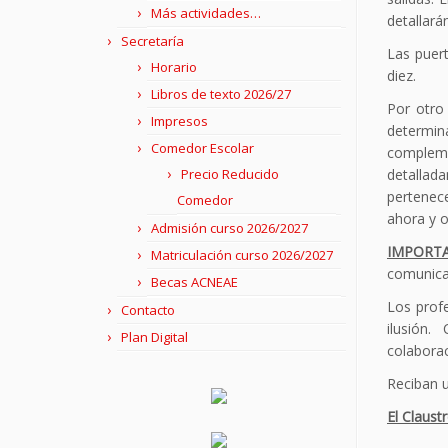
Más actividades…
detallará
Secretaría
Las puert
Horario
diez.
Libros de texto 2026/27
Por otro
Impresos
determin
Comedor Escolar
compleme
Precio Reducido
detallad
pertenec
Comedor
ahora y o
Admisión curso 2026/2027
IMPORTA
Matriculación curso 2026/2027
comunican
Becas ACNEAE
Los prof
Contacto
ilusión
Plan Digital
colaborac
Reciban u
El Claust