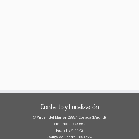
Contacto y Localización
C/ Virgen del Mar s/n 28821 Coslada (Madrid).
Teléfono: 91673 66 20
Fax: 91 671 11 42
Código de Centro: 28037557