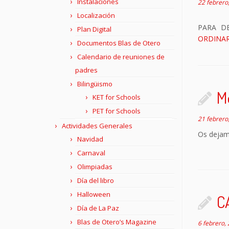
Instalaciones
22 febrero
Localización
PARA D
Plan Digital
ORDINAR
Documentos Blas de Otero
Calendario de reuniones de
padres
Bilingüismo
M
KET for Schools
PET for Schools
21 febrero
Actividades Generales
Os dejam
Navidad
Carnaval
Olimpiadas
Día del libro
Halloween
C
Día de La Paz
Blas de Otero’s Magazine
6 febrero,