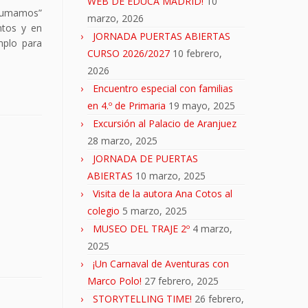
WEB DE EDUCA MADRID!
10
 Sumamos”
marzo, 2026
ntos y en
JORNADA PUERTAS ABIERTAS
mplo para
CURSO 2026/2027
10 febrero,
2026
Encuentro especial con familias
en 4.º de Primaria
19 mayo, 2025
Excursión al Palacio de Aranjuez
28 marzo, 2025
JORNADA DE PUERTAS
ABIERTAS
10 marzo, 2025
Visita de la autora Ana Cotos al
colegio
5 marzo, 2025
MUSEO DEL TRAJE 2º
4 marzo,
2025
¡Un Carnaval de Aventuras con
Marco Polo!
27 febrero, 2025
STORYTELLING TIME!
26 febrero,