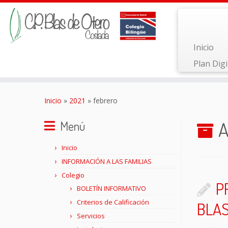
Inicio
Plan Digi
Saltar
al
Inicio
»
2021
»
febrero
contenido
A
Menú
Inicio
INFORMACIÓN A LAS FAMILIAS
Colegio
P
BOLETÍN INFORMATIVO
Criterios de Calificación
BLAS
Servicios